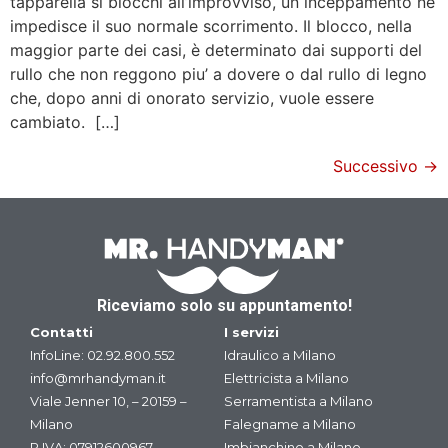
tapparella si blocchi all’improvviso, un inceppamento ne
impedisce il suo normale scorrimento. Il blocco, nella
maggior parte dei casi, è determinato dai supporti del
rullo che non reggono piu’ a dovere o dal rullo di legno
che, dopo anni di onorato servizio, vuole essere
cambiato. […]
Successivo
→
Riceviamo solo su appuntamento!
Contatti
I servizi
InfoLine:
02.92.800.552
Idraulico a Milano
info@mrhandyman.it
Elettricista a Milano
Viale Jenner 10, – 20159 –
Serramentista a Milano
Milano
Falegname a Milano
P.IVA: 07912600967
Imbianchino a Milano