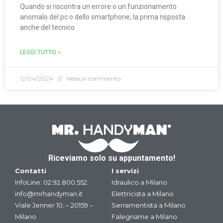
Quando si riscontra un errore o un funzionamento
anomalo del pc o dello smartphone, la prima risposta
anche del tecnico
LEGGI TUTTO »
12/04/2024
Nessun commento
Riceviamo solo su appuntamento!
Contatti
I servizi
InfoLine:
02.92.800.552
Idraulico a Milano
info@mrhandyman.it
Elettricista a Milano
Viale Jenner 10, – 20159 –
Serramentista a Milano
Milano
Falegname a Milano