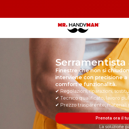
Serramentista 
Finestre che non si chiu
interviene con precisione a 
comfort e funzionalità.
✔ Regolazioni, riparazioni, sostit
✔ Tecnico qualificato, lavoro pul
✔ Prezzo trasparente, materiali 
Prenota ora il t
La soluzione pa