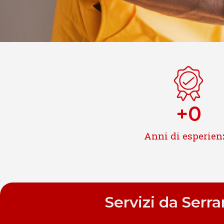
+
0
Anni di esperien
Servizi da Serr