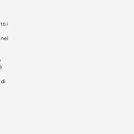
ti i
 nel
a
é
 di