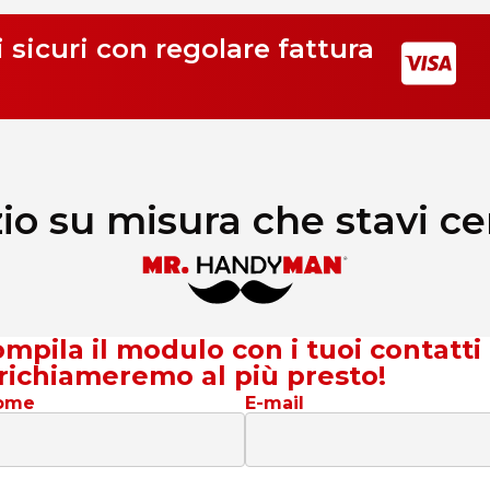
sicuri con regolare fattura
izio su misura che stavi c
mpila il modulo con i tuoi contatti
 richiameremo al più presto!
ome
E-mail