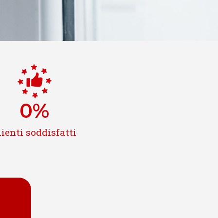
0
%
lienti soddisfatti