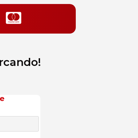
ercando!
 e