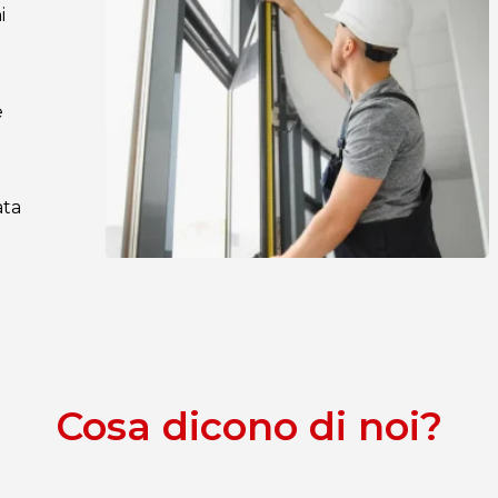
i
e
ata
Cosa dicono di noi?