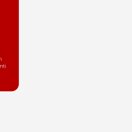
n
nti