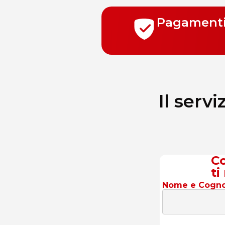
Pagamenti 
Il serv
Co
ti
Nome e Cogn