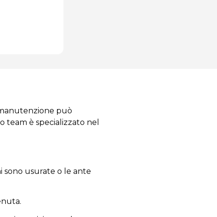
di manutenzione può
tro team è specializzato nel
i sono usurate o le ante
enuta.