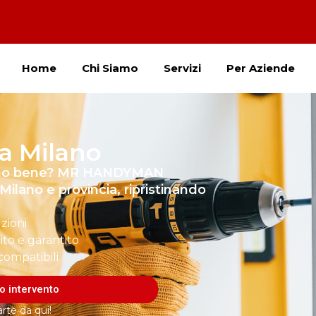
Home
Chi Siamo
Servizi
Per Aziende
a Milano
dono bene? MR HANDYMAN
Milano e provincia, ripristinando
uzioni
ito e garantito
compatibili
uo intervento
rte da qui!