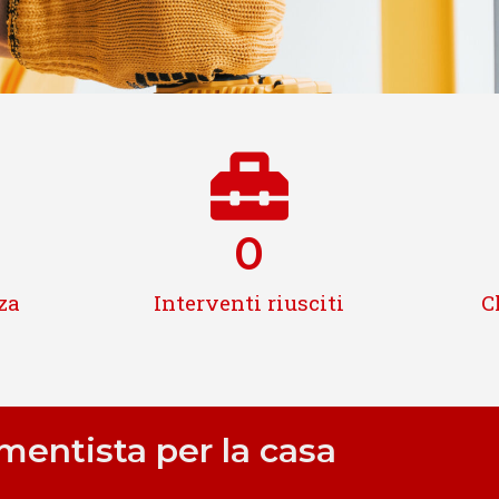
0
za
Interventi riusciti
C
amentista per la casa