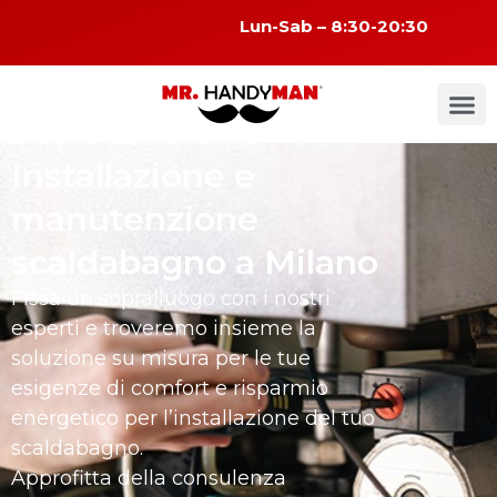
Lun-Sab – 8:30-20:30
Installazione e
manutenzione
scaldabagno a Milano
Fissa un sopralluogo con i nostri
esperti e troveremo insieme la
soluzione su misura per le tue
esigenze di comfort e risparmio
energetico per l’installazione del tuo
scaldabagno.
Approfitta della consulenza