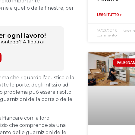
 molto importante
eme a quello delle finestre, per
LEGGI TUTTO »
16/03/2026
Nessun
r ogni lavoro!
commento
ontaggi? Affidati ai
FALEGNA
ema che riguarda l’acustica o la
e le porte, degli infissi o ad
tuo problema può essere risolto,
guarnizioni della porta o delle
affiancare con la loro
vizio che comprende sia una
ento delle guarnizioni delle