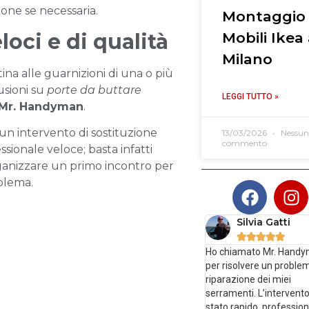
ione se necessaria.
Montaggio
oci e di qualità
Mobili Ikea
Milano
na alle guarnizioni di una o più
usioni su
porte da buttare
LEGGI TUTTO »
Mr. Handyman
.
i un intervento di sostituzione
13/03/2026
Nessun
commento
sionale veloce; basta infatti
rganizzare un primo incontro per
oblema.
Silvia Gatti





Ho chiamato Mr. Hand
per risolvere un problem
riparazione dei miei
serramenti. L’intervento
stato rapido, profession