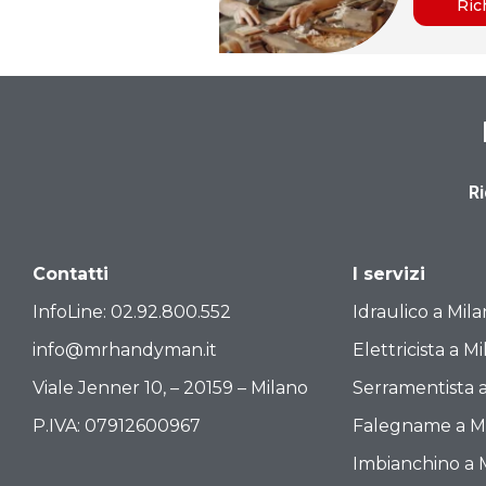
Ric
R
Contatti
I servizi
InfoLine:
02.92.800.552
Idraulico a Mil
info@mrhandyman.it
Elettricista a M
Viale Jenner 10, – 20159 – Milano
Serramentista 
P.IVA: 07912600967
Falegname a M
Imbianchino a 