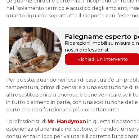
Le guarnizioni delle porte infatti ricoprono un ruolo
nell’isolamento termico e acustico degli ambienti, insi
quanto riguarda soprattutto il rapporto con l’esterno.
Falegname esperto pe
Riparazioni, mobili su misura o m
nostri professionisti!
Richiedi un intervento
Per questo, quando nei locali di casa tua c’è un probl
temperatura, prima di pensare a una sostituzione di tutt
altre sostituzioni più onerose, è bene verificare se il 
in tutto o almeno in parte, con una sostituzione delle 
porte che non funzionano più correttamente.
I professionisti di
Mr. Handyman
in questo ti possono 
esperienza pluriennale nel settore, offrendoti un ser
consulenza in loco per valutare il corretto funzionam