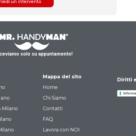
hiedi un intervento
iceviamo solo su appuntamento!
Mappa del sito
Diritti
ano
Home
Informa
ilano
Chi Siamo
a Milano
Contatti
ilano
FAQ
Milano
Lavora con NOI