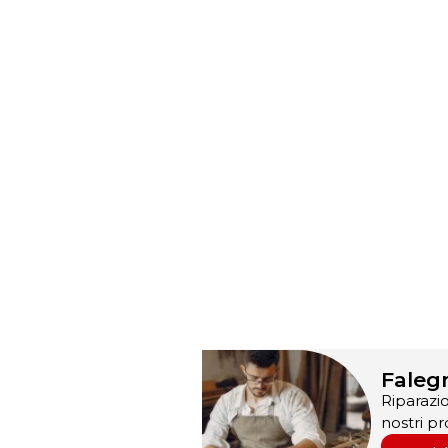
Faleg
Riparazio
nostri pro