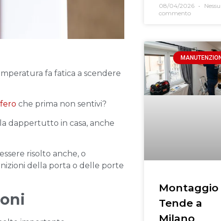
08/04/2026
Nessu
commento
MANUTENZIO
temperatura fa fatica a scendere
ffero
che prima non sentivi?
rla dappertutto in casa, anche
 essere risolto anche, o
izioni della porta o delle porte
Montaggio
ioni
Tende a
Milano