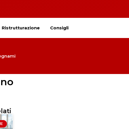
Ristrutturazione
Consigli
legnami
ano
lati
ME