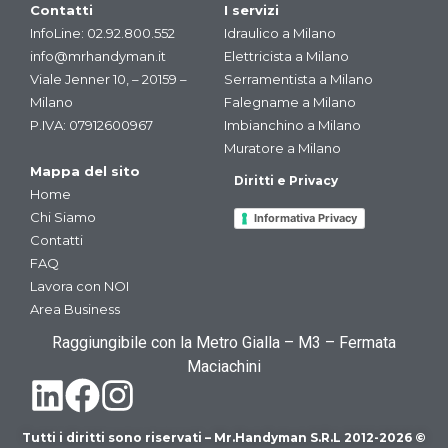
Contatti
I servizi
InfoLine:
02.92.800.552
Idraulico a Milano
info@mrhandyman.it
Elettricista a Milano
Viale Jenner 10, – 20159 –
Serramentista a Milano
Milano
Falegname a Milano
P.IVA: 07912600967
Imbianchino a Milano
Muratore a Milano
Mappa del sito
Diritti e Privacy
Home
Chi Siamo
Informativa Privacy
Contatti
FAQ
Lavora con NOI
Area Business
Raggiungibile con la Metro Gialla – M3 – Fermata
Maciachini
Tutti i diritti sono riservati – Mr.Handyman S.R.L 2012-2026 ©