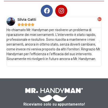
Silvia Gatti





Ho chiamato Mr. Handyman per risolvere un problema di
Sost
riparazione dei miei serramenti. L’intervento è stato rapido,
impe
professionale e risolutivo. Sono riuscita a mantenere i miei
acco
serramenti, ancora in ottimo stato, senza doverli cambiare,
sen
come invece mi veniva proposto da altri fornitori. Ringrazio Mr.
impr
Handyman per l’efficienza e l’efficacia del suo intervento.
prec
Sicuramente mi rivolgerò in futuro ancora a Mr. Handyman.
Qual
chi
Riceviamo solo su appuntamento!