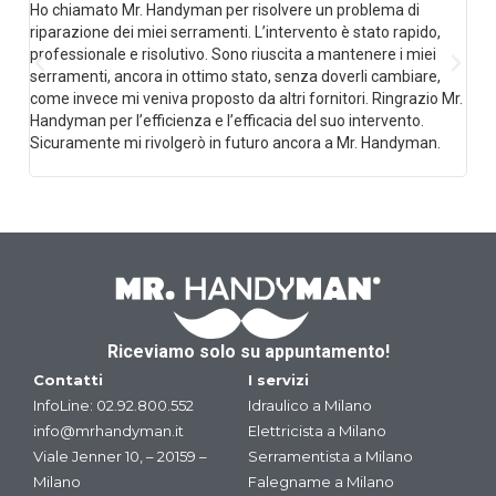
Ho chiamato Mr. Handyman per risolvere un problema di
Sost
riparazione dei miei serramenti. L’intervento è stato rapido,
impe
professionale e risolutivo. Sono riuscita a mantenere i miei
acco
serramenti, ancora in ottimo stato, senza doverli cambiare,
sen
come invece mi veniva proposto da altri fornitori. Ringrazio Mr.
impr
Handyman per l’efficienza e l’efficacia del suo intervento.
prec
Sicuramente mi rivolgerò in futuro ancora a Mr. Handyman.
Qual
chi
Riceviamo solo su appuntamento!
Contatti
I servizi
InfoLine:
02.92.800.552
Idraulico a Milano
info@mrhandyman.it
Elettricista a Milano
Viale Jenner 10, – 20159 –
Serramentista a Milano
Milano
Falegname a Milano