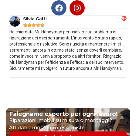
Silvia Gatti





Ho chiamato Mr. Handyman per risolvere un problema di
Sost
riparazione dei miei serramenti. L’intervento è stato rapido,
impe
professionale e risolutivo. Sono riuscita a mantenere i miei
accor
serramenti, ancora in ottimo stato, senza doverli cambiare,
chia
come invece mi veniva proposto da altri fornitori. Ringrazio
impr
Mr. Handyman per l’efficienza e l’efficacia del suo intervento.
prec
Sicuramente mi rivolgerò in futuro ancora a Mr. Handyman.
Quali
chi
Falegname esperto per ogni lavoro!
Riparazioni, mobili su misura o montaggi?
Affidati ai nostri professionisti!