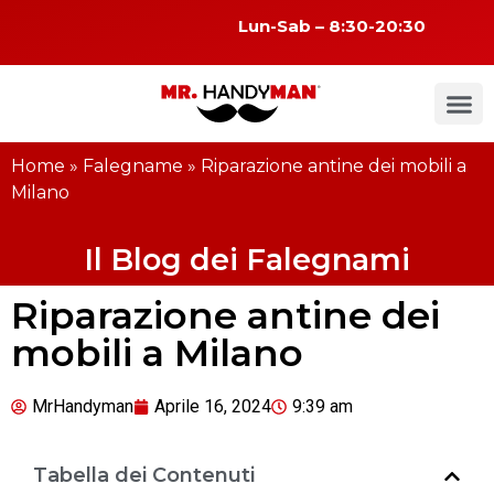
Lun-Sab – 8:30-20:30
Home
»
Falegname
»
Riparazione antine dei mobili a
Milano
Il Blog dei Falegnami
Riparazione antine dei
mobili a Milano
MrHandyman
Aprile 16, 2024
9:39 am
Tabella dei Contenuti