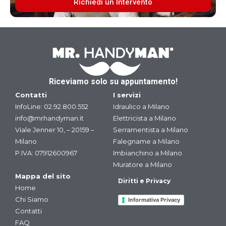
Richiedi un Intervento
Riceviamo solo su appuntamento!
Contatti
I servizi
InfoLine:
02.92.800.552
Idraulico a Milano
info@mrhandyman.it
Elettricista a Milano
Viale Jenner 10, – 20159 –
Serramentista a Milano
Milano
Falegname a Milano
P.IVA: 07912600967
Imbianchino a Milano
Muratore a Milano
Mappa del sito
Diritti e Privacy
Home
Chi Siamo
Informativa Privacy
Contatti
FAQ