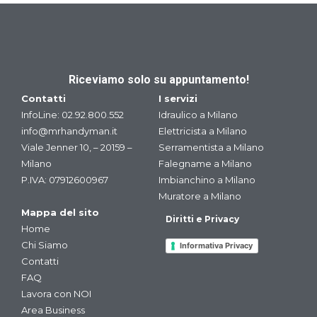
Riceviamo solo su appuntamento!
Contatti
I servizi
InfoLine:
02.92.800.552
Idraulico a Milano
info@mrhandyman.it
Elettricista a Milano
Viale Jenner 10, – 20159 –
Serramentista a Milano
Milano
Falegname a Milano
P.IVA: 07912600967
Imbianchino a Milano
Muratore a Milano
Mappa del sito
Diritti e Privacy
Home
Chi Siamo
Informativa Privacy
Contatti
FAQ
Lavora con NOI
Area Business