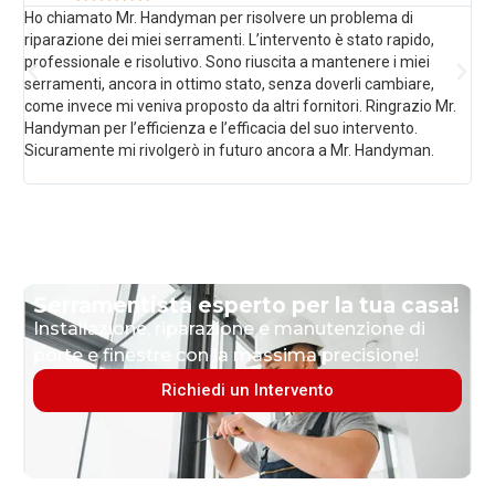
Ho chiamato Mr. Handyman per risolvere un problema di
Sos
riparazione dei miei serramenti. L’intervento è stato rapido,
imp
professionale e risolutivo. Sono riuscita a mantenere i miei
acc
serramenti, ancora in ottimo stato, senza doverli cambiare,
sen
come invece mi veniva proposto da altri fornitori. Ringrazio Mr.
imp
Handyman per l’efficienza e l’efficacia del suo intervento.
pre
Sicuramente mi rivolgerò in futuro ancora a Mr. Handyman.
Qua
ch
Serramentista esperto per la tua casa!
Installazione, riparazione e manutenzione di
porte e finestre con la massima precisione!
Richiedi un Intervento