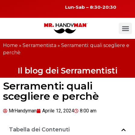
Lun-Sab – 8:30-20:30
Home
»
Serramentista
»
Serramenti: quali scegliere e
perchè
Il blog dei Serramentisti
Serramenti: quali
scegliere e perchè
MrHandyman
Aprile 12, 2024
8:00 am
Tabella dei Contenuti