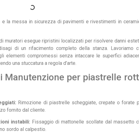
ne e la messa in sicurezza di pavimenti e rivestimenti in cerami
i muratori esegue ripristini localizzati per risolvere danni estet
i disagi di un rifacimento completo della stanza. Lavoriamo 
gli elementi compromessi senza intaccare le superfici adiacen
tendo una stuccatura a regola d’arte.
 di Manutenzione per piastrelle rot
ggiati:
Rimozione di piastrelle scheggiate, crepate o forate 
o fornito dal cliente.
ni instabili:
Fissaggio di mattonelle scollate dal massetto 
o sordo al calpestio.