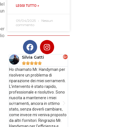
del
LEGGI TUTTO »
 un
09/04/2025
Nessun
commento
er
lio
Silvia Gatti
Anselmo Antonio
Di Bona





Ho chiamato Mr. Handyman per





risolvere un problema di
Sostituzione di pistoni molle a
riparazione dei miei serramenti.
gas su 2 ante.Servizio
L’intervento è stato rapido,
impeccabile: puntuale , onesto e
professionale e risolutivo. Sono
corretto.Preventivo se accordat
riuscita a mantenere i miei
viene condiviso prima........quindi
serramenti, ancora in ottimo
se vi va li chiamate sennò non se
stato, senza doverli cambiare,
ne fa nulla( ovviamente salvo
come invece mi veniva proposto
imprevisti).Sostituzione
da altri fornitori. Ringrazio Mr.
condotta con professionalità e
Handyman per l’efficienza e
precisione.Rispettati i tempi