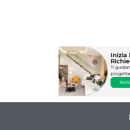
Inizia
Richie
Ti guidia
progettaz
Richi