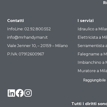
R
Contatti
I servizi
InfoLine:
02.92.800.552
Idraulico a Mil
info@mrhandyman.it
Elettricista a M
Viale Jenner 10, – 20159 – Milano
Serramentista 
P.IVA: 07912600967
Falegname a M
Imbianchino a 
Muratore a Mil
Raggiungibile
Tutti i diritti s