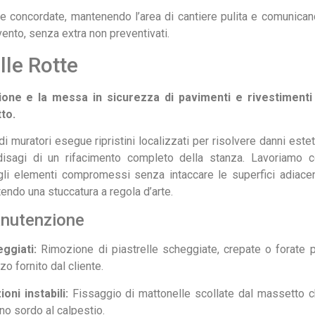
e concordate, mantenendo l’area di cantiere pulita e comunica
vento, senza extra non preventivati.
lle Rotte
zione e la messa in sicurezza di pavimenti e rivestimenti
to.
i muratori esegue ripristini localizzati per risolvere danni estet
i disagi di un rifacimento completo della stanza. Lavoriamo 
gli elementi compromessi senza intaccare le superfici adiacen
tendo una stuccatura a regola d’arte.
Manutenzione
ggiati:
Rimozione di piastrelle scheggiate, crepate o forate 
o fornito dal cliente.
ni instabili:
Fissaggio di mattonelle scollate dal massetto 
o sordo al calpestio.