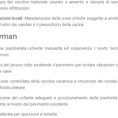
ra del vecchio materiale usurato o annerito e stesura di nu
ire infiltrazioni.
zioni locali:
Manutenzione delle zone critiche soggette a umidi
 retro dei sanitari o il paraschizzi della cucina.
dyman
cie piastrellata richiede manualità ed esperienza. I nostri tecn
oroso:
 del pezzo rotto incidendo il perimetro per evitare vibrazioni 
e sane.
one controllata della vecchia ceramica e rimozione dei residui
ofondo planare.
zione del collante adeguato e posizionamento della piastrella
nte al livello del pavimento esistente.
calibrata per spessore e tonalità.