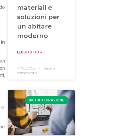
materiali e
ndo
soluzioni per
un abitare
moderno
 in
LEGGI TUTTO »
ici
con
14/05/2025
Nessun
commento
ti,
RISTRUTTURAZIONE
per
che