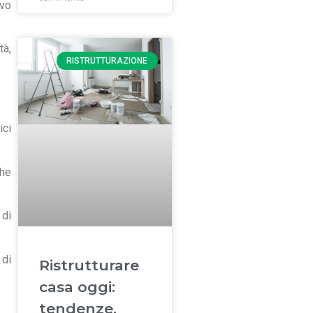
ovo
tà,
RISTRUTTURAZIONE
ici
che
 di
 di
Ristrutturare
casa oggi:
tendenze,