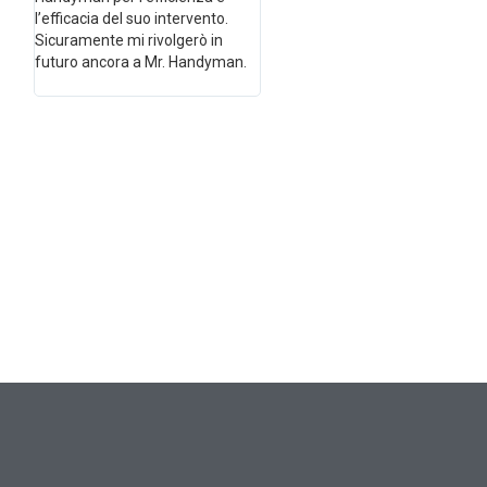
l’efficacia del suo intervento.
esecutivi dintervento. Gentilezza
Sicuramente mi rivolgerò in
Qualità e Cortesia. Dovrò fare
futuro ancora a Mr. Handyman.
altri lavori......non avrò dubbi a chi
chiamare MR HANDYMAN.