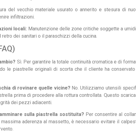
ra del vecchio materiale usurato o annerito e stesura di nu
ire infiltrazioni.
zioni locali:
Manutenzione delle zone critiche soggette a umidi
 retro dei sanitari o il paraschizzi della cucina.
FAQ)
icambio?
Sì. Per garantire la totale continuità cromatica e di forma
do le piastrelle originali di scorta che il cliente ha conservato
schia di rovinare quelle vicine?
No. Utilizziamo utensili specif
strella prima di procedere alla rottura controllata. Questo scarica
rità dei pezzi adiacenti.
mminare sulla piastrella sostituita?
Per consentire al colla
la massima aderenza al massetto, è necessario evitare il calpes
rvento.