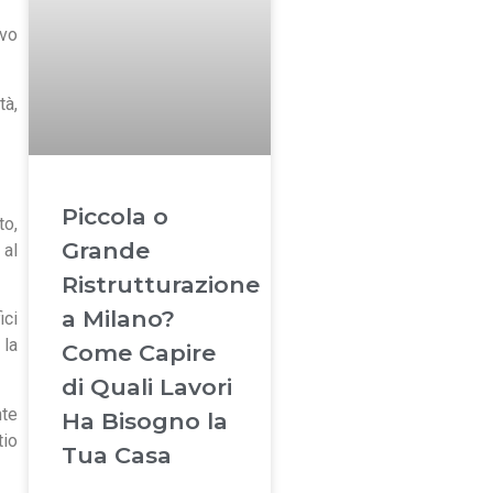
ovo
tà,
Piccola o
to,
Grande
 al
Ristrutturazione
a Milano?
ici
 la
Come Capire
di Quali Lavori
nte
Ha Bisogno la
tio
Tua Casa