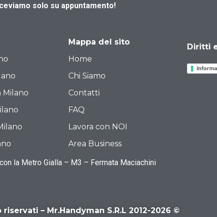
iceviamo solo su appuntamento!
Mappa del sito
Diritti
ano
Home
Informa
ilano
Chi Siamo
a Milano
Contatti
ilano
FAQ
Milano
Lavora con NOI
ano
Area Business
 con la Metro Gialla – M3 – Fermata Maciachini
ono riservati – Mr.Handyman S.R.L 2012-2026 ©