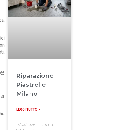
ca,
ici
con
ti,
te
Riparazione
Piastrelle
Milano
per
LEGGI TUTTO »
che
16/03/2026
Nessun
commento