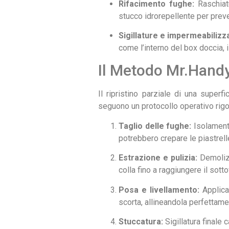
Rifacimento fughe:
Raschiatu
stucco idrorepellente per preven
Sigillature e impermeabilizza
come l’interno del box doccia, il
Il Metodo Mr.Han
Il ripristino parziale di una superfi
seguono un protocollo operativo rig
Taglio delle fughe:
Isolamento
potrebbero crepare le piastrell
Estrazione e pulizia:
Demolizi
colla fino a raggiungere il sott
Posa e livellamento:
Applica
scorta, allineandola perfettame
Stuccatura:
Sigillatura finale 