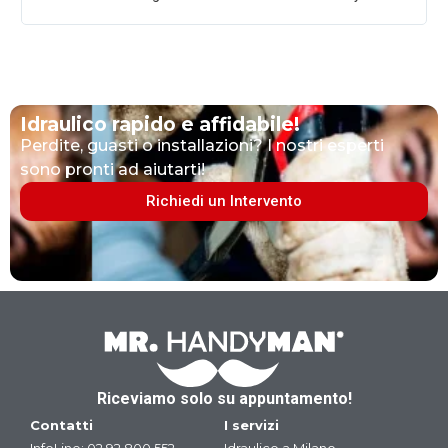
ch
Idraulico rapido e affidabile!
Perdite, guasti o installazioni? I nostri esperti
sono pronti ad aiutarti!
Richiedi un Intervento
Riceviamo solo su appuntamento!
Contatti
I servizi
InfoLine:
02.92.800.552
Idraulico a Milano