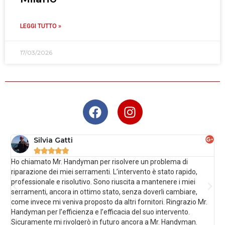
LEGGI TUTTO »
17/03/2026
Silvia Gatti





Ho chiamato Mr. Handyman per risolvere un problema di
Sos
riparazione dei miei serramenti. L’intervento è stato rapido,
imp
professionale e risolutivo. Sono riuscita a mantenere i miei
acc
serramenti, ancora in ottimo stato, senza doverli cambiare,
sen
come invece mi veniva proposto da altri fornitori. Ringrazio Mr.
imp
Handyman per l’efficienza e l’efficacia del suo intervento.
pre
Sicuramente mi rivolgerò in futuro ancora a Mr. Handyman.
Qua