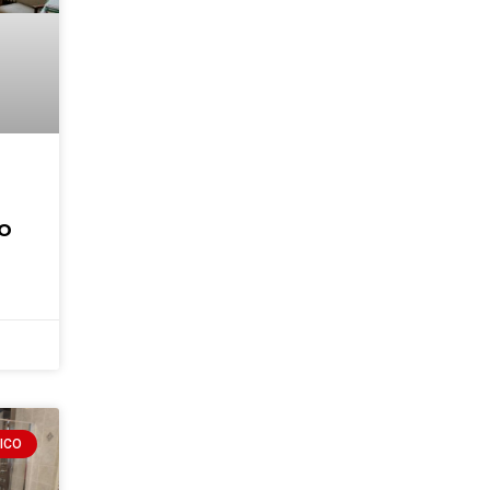
o
ICO