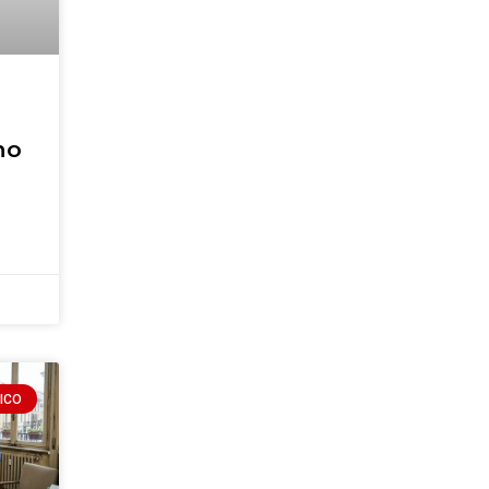
no
ICO