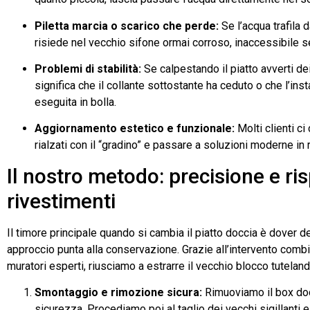
Piletta marcia o scarico che perde:
Se l’acqua trafila 
risiede nel vecchio sifone ormai corroso, inaccessibile se
Problemi di stabilità:
Se calpestando il piatto avverti dei
significa che il collante sottostante ha ceduto o che l’inst
eseguita in bolla.
Aggiornamento estetico e funzionale:
Molti clienti ci
rialzati con il “gradino” e passare a soluzioni moderne in r
Il nostro metodo: precisione e ris
rivestimenti
Il timore principale quando si cambia il piatto doccia è dover 
approccio punta alla conservazione. Grazie all’intervento combina
muratori esperti, riusciamo a estrarre il vecchio blocco tuteland
Smontaggio e rimozione sicura:
Rimuoviamo il box docc
sicurezza. Procediamo poi al taglio dei vecchi sigillanti 