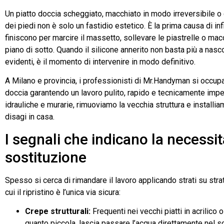
Un piatto doccia scheggiato, macchiato in modo irreversibile 
dei piedi non è solo un fastidio estetico. È la prima causa di in
finiscono per marcire il massetto, sollevare le piastrelle o macchi
piano di sotto. Quando il silicone annerito non basta più a nasco
evidenti, è il momento di intervenire in modo definitivo.
A Milano e provincia, i professionisti di Mr.Handyman si occupa
doccia garantendo un lavoro pulito, rapido e tecnicamente im
idrauliche e murarie, rimuoviamo la vecchia struttura e installia
disagi in casa.
I segnali che indicano la necessit
sostituzione
Spesso si cerca di rimandare il lavoro applicando strati su strati
cui il ripristino è l’unica via sicura:
Crepe strutturali:
Frequenti nei vecchi piatti in acrilico 
quanto piccola, lascia passare l’acqua direttamente nel s