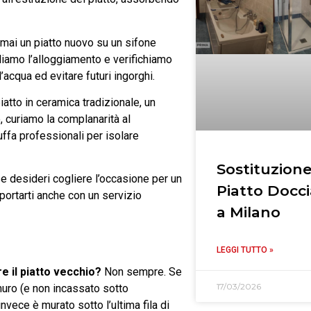
ai un piatto nuovo su un sifone
puliamo l’alloggiamento e verifichiamo
’acqua ed evitare futuri ingorghi.
atto in ceramica tradizionale, un
, curiamo la complanarità al
uffa professionali per isolare
Sostituzion
se desideri cogliere l’occasione per un
Piatto Docci
portarti anche con un servizio
a Milano
LEGGI TUTTO »
e il piatto vecchio?
Non sempre. Se
17/03/2026
 muro (e non incassato sotto
invece è murato sotto l’ultima fila di