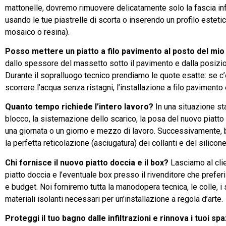
mattonelle, dovremo rimuovere delicatamente solo la fascia infe
usando le tue piastrelle di scorta o inserendo un profilo este
mosaico o resina).
Posso mettere un piatto a filo pavimento al posto del mio 
dallo spessore del massetto sotto il pavimento e dalla posizion
Durante il sopralluogo tecnico prendiamo le quote esatte: se c’
scorrere l’acqua senza ristagni, l’installazione a filo pavimento
Quanto tempo richiede l’intero lavoro?
In una situazione st
blocco, la sistemazione dello scarico, la posa del nuovo piatto e 
una giornata o un giorno e mezzo di lavoro. Successivamente, 
la perfetta reticolazione (asciugatura) dei collanti e del silicone
Chi fornisce il nuovo piatto doccia e il box?
Lasciamo al clien
piatto doccia e l’eventuale box presso il rivenditore che prefer
e budget. Noi forniremo tutta la manodopera tecnica, le colle, i si
materiali isolanti necessari per un’installazione a regola d’arte.
Proteggi il tuo bagno dalle infiltrazioni e rinnova i tuoi spa