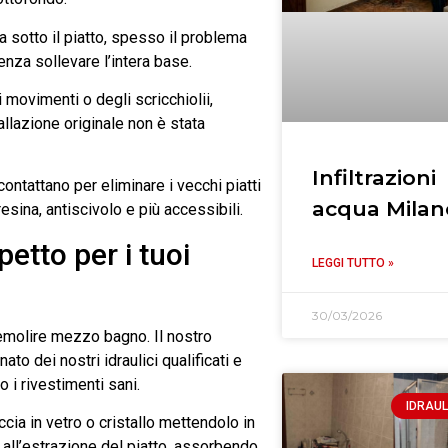
da sotto il piatto, spesso il problema
nza sollevare l’intera base.
 movimenti o degli scricchiolii,
allazione originale non è stata
Infiltrazioni
 contattano per eliminare i vecchi piatti
acqua Milan
esina, antiscivolo e più accessibili.
petto per i tuoi
LEGGI TUTTO »
30/03/2026
demolire mezzo bagno. Il nostro
to dei nostri idraulici qualificati e
o i rivestimenti sani.
IDRAUL
ia in vetro o cristallo mettendolo in
e all’estrazione del piatto, assorbendo