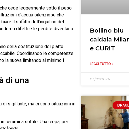
o che cede leggermente sotto il peso
filtrazioni d’acqua silenziose che
are il soffitto dell’inquilino del
ndere i difetti e le perdite diventano
Bollino blu
caldaia Mila
no della sostituzione del piatto
e CURIT
peccabile. Coordinando le competenze
mo la nuova limitando al minimo i
LEGGI TUTTO »
à di una
03/07/2026
 di sigillante, ma ci sono situazioni in
IDRAUL
o in ceramica sottile. Una crepa, per
ottofondo.