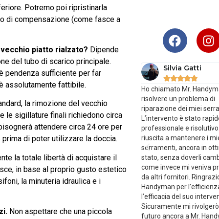
riore. Potremo poi ripristinarla
tico di compensazione (come fasce a
vecchio piatto rialzato?
Dipende
e del tubo di scarico principale.
Silvia Gatti
è pendenza sufficiente per far





 è assolutamente fattibile.
Ho chiamato Mr. Handym
risolvere un problema di
andard, la rimozione del vecchio
riparazione dei miei serr
le sigillature finali richiedono circa
L’intervento è stato rapid
bisognerà attendere circa 24 ore per
professionale e risolutiv
riuscita a mantenere i mi
 prima di poter utilizzare la doccia.
serramenti, ancora in ot
te la totale libertà di acquistare il
stato, senza doverli camb
come invece mi veniva p
isce, in base al proprio gusto estetico
da altri fornitori. Ringrazi
foni, la minuteria idraulica e i
Handyman per l’efficienz
l’efficacia del suo interve
Sicuramente mi rivolgerò
zi.
Non aspettare che una piccola
futuro ancora a Mr. Han